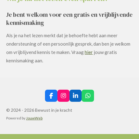
Je bent welkom voor een gratis en vrijblijvende
kennismaking
Als je na het lezen merkt dat je behoefte hebt aan meer
ondersteuning of een persoonlijk gesprek, dan ben je welkom
om vrijblijvend kennis te maken. Vraag
hier
jouw gratis
kennismaking aan.
F
I
L
W
a
n
i
h
c
s
n
a
© 2024 - 2026 Bewust in je kracht
e
t
k
t
Powered by
JouwWeb
b
a
e
s
o
g
d
A
o
r
I
p
k
a
n
p