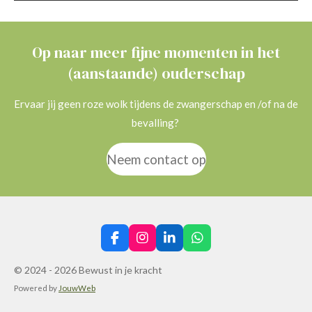
Op naar meer fijne momenten in het
(aanstaande) ouderschap
Ervaar jij geen roze wolk tijdens de zwangerschap en /of na de
bevalling?
Neem contact op
F
I
L
W
a
n
i
h
c
s
n
a
© 2024 - 2026 Bewust in je kracht
e
t
k
t
Powered by
JouwWeb
b
a
e
s
o
g
d
A