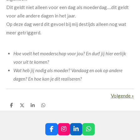
Dit geldt niet alleen voor een dag als moederdag….dit geldt
voor alle andere dagen in het jaar.
Op deze dag werd dit gevoel bij mij destijds alleen nog wat
meer getriggerd.
Hoe voelt het moederschap voor jou? En durf jij hier eerlijk
voor uit te komen?
Wat heb jij nodig als moeder? Vandaag en ook op andere
dagen? En hoe kan je dit realiseren?
Volgende
»
D
D
S
D
e
e
h
e
l
e
a
l
e
l
r
e
n
e
n
F
I
L
W
a
n
i
h