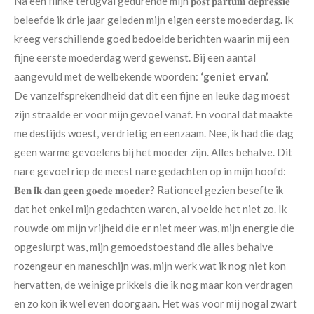
Na een flinke terugval gedurende mijn 𝐩𝐨𝐬𝐭 𝐩𝐚𝐫𝐭𝐮𝐦 𝐝𝐞𝐩𝐫𝐞𝐬𝐬𝐢𝐞
beleefde ik drie jaar geleden mijn eigen eerste moederdag. Ik
kreeg verschillende goed bedoelde berichten waarin mij een
fijne eerste moederdag werd gewenst. Bij een aantal
aangevuld met de welbekende woorden:
‘geniet ervan’.
De vanzelfsprekendheid dat dit een fijne en leuke dag moest
zijn straalde er voor mijn gevoel vanaf. En vooral dat maakte
me destijds woest, verdrietig en eenzaam. Nee, ik had die dag
geen warme gevoelens bij het moeder zijn. Alles behalve. Dit
nare gevoel riep de meest nare gedachten op in mijn hoofd:
𝐁𝐞𝐧 𝐢𝐤 𝐝𝐚𝐧 𝐠𝐞𝐞𝐧 𝐠𝐨𝐞𝐝𝐞 𝐦𝐨𝐞𝐝𝐞𝐫? Rationeel gezien besefte ik
dat het enkel mijn gedachten waren, al voelde het niet zo. Ik
rouwde om mijn vrijheid die er niet meer was, mijn energie die
opgeslurpt was, mijn gemoedstoestand die alles behalve
rozengeur en maneschijn was, mijn werk wat ik nog niet kon
hervatten, de weinige prikkels die ik nog maar kon verdragen
en zo kon ik wel even doorgaan. Het was voor mij nogal zwart